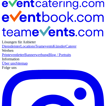
Lösungen für Anbieter
Dienstleister
Locations
Teamevents
Künstler
Caterer
Werben
Print
eventletter
Bannerwerbung
Blog / Portraits
Information
Über uns
Sitemap
Folge uns