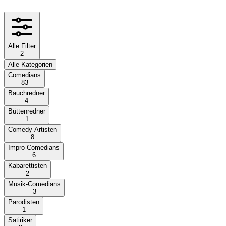
Alle Filter
2
Alle Kategorien
Comedians
83
Bauchredner
4
Büttenredner
1
Comedy-Artisten
8
Impro-Comedians
6
Kabarettisten
2
Musik-Comedians
3
Parodisten
1
Satiriker