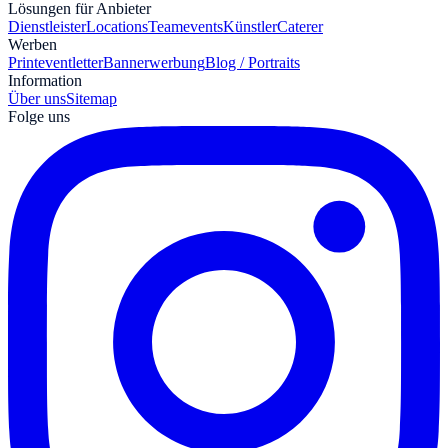
Lösungen für Anbieter
Dienstleister
Locations
Teamevents
Künstler
Caterer
Werben
Print
eventletter
Bannerwerbung
Blog / Portraits
Information
Über uns
Sitemap
Folge uns