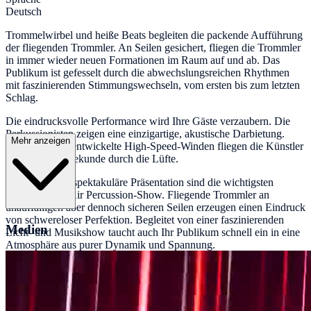
Deutsch
Trommelwirbel und heiße Beats begleiten die packende Aufführung
der fliegenden Trommler. An Seilen gesichert, fliegen die Trommler
in immer wieder neuen Formationen im Raum auf und ab. Das
Publikum ist gefesselt durch die abwechslungsreichen Rhythmen
mit faszinierenden Stimmungswechseln, vom ersten bis zum letzten
Schlag.
Die eindrucksvolle Performance wird Ihre Gäste verzaubern. Die
Perkussionisten zeigen eine einzigartige, akustische Darbietung.
Mehr anzeigen
Durch speziell entwickelte High-Speed-Winden fliegen die Künstler
mit bis zu 6m/Sekunde durch die Lüfte.
Rhythmus und spektakuläre Präsentation sind die wichtigsten
Merkmale der Air Percussion-Show. Fliegende Trommler an
unauffälligen aber dennoch sicheren Seilen erzeugen einen Eindruck
von schwereloser Perfektion. Begleitet von einer faszinierenden
Medien
Licht- und Musikshow taucht auch Ihr Publikum schnell ein in eine
Atmosphäre aus purer Dynamik und Spannung.
Dabei entstehen faszinierende Bilder gepaart mit einem
rhythmischen Klangfeuerwerk der Superlative.
Ganz gleich ob indoor oder outdoor – dieser fesselnde Showact
zeigt bleibende Wirkung und hat bereits tausende Menschen global