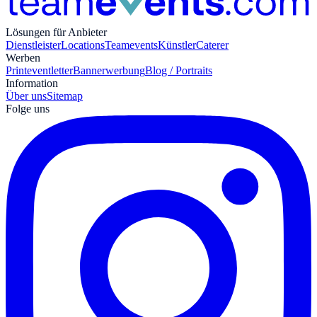
Lösungen für Anbieter
Dienstleister
Locations
Teamevents
Künstler
Caterer
Werben
Print
eventletter
Bannerwerbung
Blog / Portraits
Information
Über uns
Sitemap
Folge uns