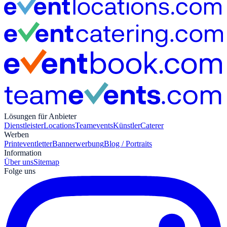
Lösungen für Anbieter
Dienstleister
Locations
Teamevents
Künstler
Caterer
Werben
Print
eventletter
Bannerwerbung
Blog / Portraits
Information
Über uns
Sitemap
Folge uns