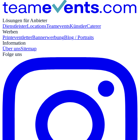
Lösungen für Anbieter
Dienstleister
Locations
Teamevents
Künstler
Caterer
Werben
Print
eventletter
Bannerwerbung
Blog / Portraits
Information
Über uns
Sitemap
Folge uns