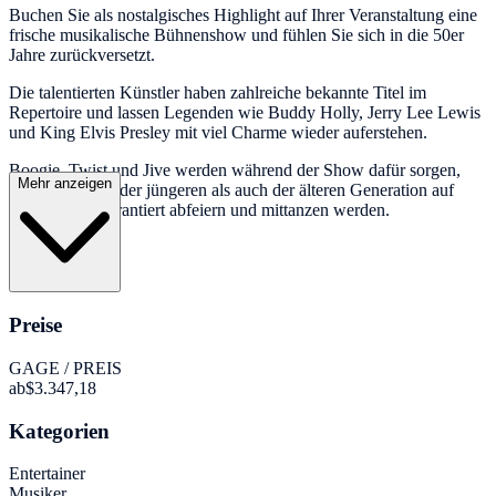
Buchen Sie als nostalgisches Highlight auf Ihrer Veranstaltung eine
frische musikalische Bühnenshow und fühlen Sie sich in die 50er
Jahre zurückversetzt.
Die talentierten Künstler haben zahlreiche bekannte Titel im
Repertoire und lassen Legenden wie Buddy Holly, Jerry Lee Lewis
und King Elvis Presley mit viel Charme wieder auferstehen.
Boogie, Twist und Jive werden während der Show dafür sorgen,
Mehr anzeigen
dass Ihre Gäste der jüngeren als auch der älteren Generation auf
Ihrem Event garantiert abfeiern und mittanzen werden.
Preise
GAGE / PREIS
ab
$3.347,18
Kategorien
Entertainer
Musiker