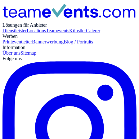
Lösungen für Anbieter
Dienstleister
Locations
Teamevents
Künstler
Caterer
Werben
Print
eventletter
Bannerwerbung
Blog / Portraits
Information
Über uns
Sitemap
Folge uns