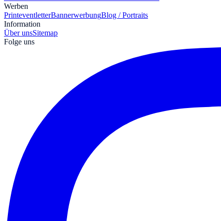
Werben
Print
eventletter
Bannerwerbung
Blog / Portraits
Information
Über uns
Sitemap
Folge uns