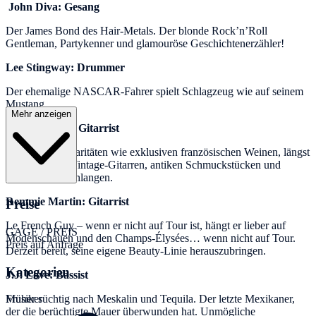
John Diva: Gesang
Der James Bond des Hair-Metals. Der blonde Rock’n’Roll
Gentleman, Partykenner und glamouröse Geschichtenerzähler!
Lee Stingway: Drummer
Der ehemalige NASCAR-Fahrer spielt Schlagzeug wie auf seinem
Mustang.
Mehr anzeigen
Snake Rocket: Gitarrist
Sammler von Raritäten wie exklusiven französischen Weinen, längst
verschollenen Vintage-Gitarren, antiken Schmuckstücken und
klappernden Schlangen.
Remmie Martin: Gitarrist
Preise
Le French Guy – wenn er nicht auf Tour ist, hängt er lieber auf
GAGE / PREIS
Modenschauen und den Champs-Élysées… wenn nicht auf Tour.
Preis auf Anfrage
Derzeit bereit, seine eigene Beauty-Linie herauszubringen.
Kategorien
J.J. Love: Bassist
Musiker
Früher süchtig nach Meskalin und Tequila. Der letzte Mexikaner,
der die berüchtigte Mauer überwunden hat. Unmögliche