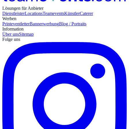
Lösungen für Anbieter
Dienstleister
Locations
Teamevents
Künstler
Caterer
Werben
Print
eventletter
Bannerwerbung
Blog / Portraits
Information
Über uns
Sitemap
Folge uns