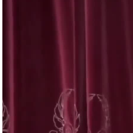
Executive-Talk, Impulsvortrag, Gastvortrag, Dinnerspeech,
Kamingespräch, Motivationsvortrag, Interaktion, Panel, Interview,
Podcast, Consulting