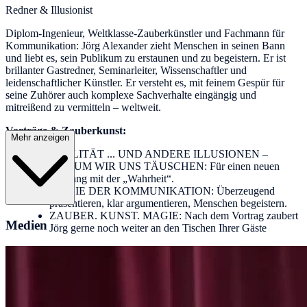
Redner & Illusionist
Diplom-Ingenieur, Weltklasse-Zauberkünstler und Fachmann für
Kommunikation: Jörg Alexander zieht Menschen in seinen Bann
und liebt es, sein Publikum zu erstaunen und zu begeistern. Er ist
brillanter Gastredner, Seminarleiter, Wissenschaftler und
leidenschaftlicher Künstler. Er versteht es, mit feinem Gespür für
seine Zuhörer auch komplexe Sachverhalte eingängig und
mitreißend zu vermitteln – weltweit.
Vorträge & Zauberkunst:
Mehr anzeigen
REALITÄT ... UND ANDERE ILLUSIONEN –
WARUM WIR UNS TÄUSCHEN: Für einen neuen
Umgang mit der „Wahrheit“.
MAGIE DER KOMMUNIKATION: Überzeugend
präsentieren, klar argumentieren, Menschen begeistern.
ZAUBER. KUNST. MAGIE: Nach dem Vortrag zaubert
Medien
Jörg gerne noch weiter an den Tischen Ihrer Gäste
Sprachen: Deutsch // Englisch // Spanisch
All das ist möglich mit Jörg Alexander:
Jahresauftakt, Jahresabschluss, Mitarbeitermotivation, Keynote,