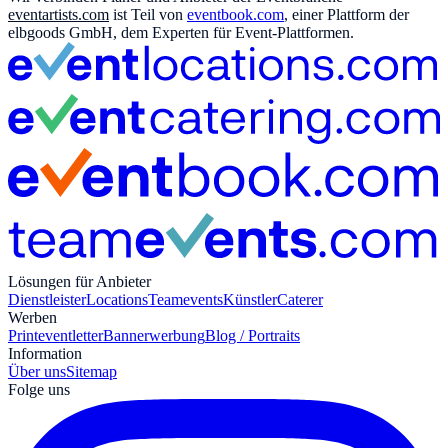
eventartists.com
ist Teil von
eventbook.com
, einer Plattform der
elbgoods GmbH, dem Experten für Event-Plattformen.
Lösungen für Anbieter
Dienstleister
Locations
Teamevents
Künstler
Caterer
Werben
Print
eventletter
Bannerwerbung
Blog / Portraits
Information
Über uns
Sitemap
Folge uns