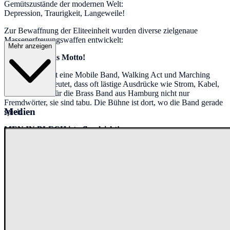
Gemütszustände der modernen Welt:
Depression, Traurigkeit, Langeweile!
Zur Bewaffnung der Eliteeinheit wurden diverse zielgenaue
Massenerfreuungswaffen entwickelt:
Mehr anzeigen
Mobilität ist das Motto!
Men in Blech ist eine Mobile Band, Walking Act und Marching
Band – das bedeutet, dass oft lästige Ausdrücke wie Strom, Kabel,
Mikrofon sind für die Brass Band aus Hamburg nicht nur
Fremdwörter, sie sind tabu. Die Bühne ist dort, wo die Band gerade
Medien
spielt.
MEN IN BLECH ist pflegeleicht!
Unabhängig von Ort und Art des Events, mobil mitten in den
Gästen oder als musikalische Showeinlage, je nach
Klimabedingungen und Entfernung schwingen sie in einen Bus, auf
ein Kamel oder einen Esel und sind im Nu dort, wo die Kultur
vermittelt werden soll.
Jedoch,
was die Band aus der großen Vielfalt der marching Bands, mobilen
Bands, musikalischen Walking Acts und anderen Musikbands