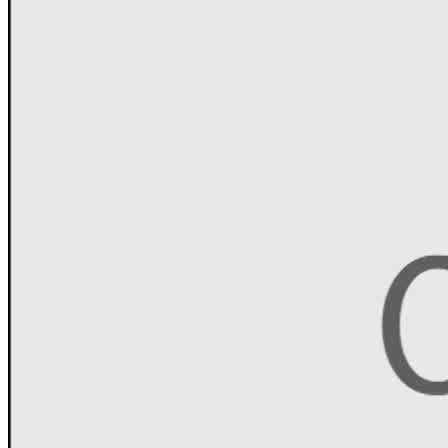
hervorbringt ist die Tatsache, dass
MEN IN BLECH die erste und
bisher die einzige Musikshow der Welt ist, deren Musiker nicht
nur professionell spielen, sondern auch gleichzeitig SELBER
TANZEN!! BEI JEDER EINZELNEN NUMMER!