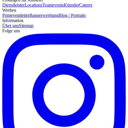
Dienstleister
Locations
Teamevents
Künstler
Caterer
Werben
Print
eventletter
Bannerwerbung
Blog / Portraits
Information
Über uns
Sitemap
Folge uns