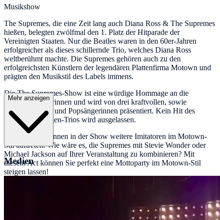
Musikshow
The Supremes, die eine Zeit lang auch Diana Ross & The Supremes
hießen, belegten zwölfmal den 1. Platz der Hitparade der
Vereinigten Staaten. Nur die Beatles waren in den 60er-Jahren
erfolgreicher als dieses schillernde Trio, welches Diana Ross
weltberühmt machte. Die Supremes gehören auch zu den
erfolgreichsten Künstlern der legendären Plattenfirma Motown und
prägten den Musikstil des Labels immens.
Die The Supremes-Show ist eine würdige Hommage an die
Mehr anzeigen
Motown-Sängerinnen und wird von drei kraftvollen, sowie
versierten Soul- und Popsängerinnen präsentiert. Kein Hit des
berühmten Damen-Trios wird ausgelassen.
Auf Wunsch können in der Show weitere Imitatoren im Motown-
Stil auftreten. Wie wäre es, die Supremes mit Stevie Wonder oder
Michael Jackson auf Ihrer Veranstaltung zu kombinieren? Mit
Medien
diesem Act können Sie perfekt eine Mottoparty im Motown-Stil
steigen lassen!