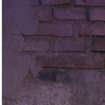
Thomas Majka –
Zauberkünstler & Mentalist
2 Standorte
Aktiv seit
2010