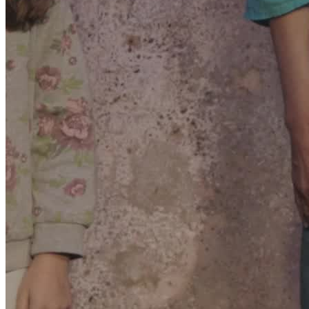
Ein besonderer Schwerpunkt seiner Programme liegt auf
Mentalmagie: Gedankenlesen, Körpersprache und scheinbar
unmögliche Vorhersagen sorgen regelmäßig für Staunen und
Gesprächsstoff.
Für seine moderne Art der Zauberkunst wurde Thomas bereits
mehrfach ausgezeichnet.