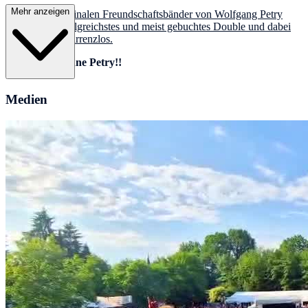
Mehr anzeigen
Er trägt die originalen Freundschaftsbänder von Wolfgang Petry
und ist sein erfolgreichstes und meist gebuchtes Double und dabei
qualitativ konkurrenzlos.
Keine Party ohne Petry!!
Medien