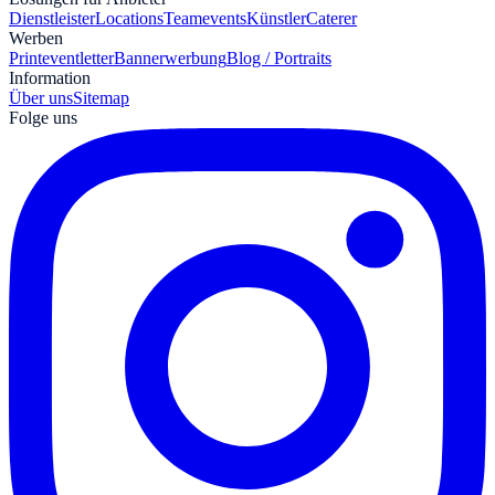
Dienstleister
Locations
Teamevents
Künstler
Caterer
Werben
Print
eventletter
Bannerwerbung
Blog / Portraits
Information
Über uns
Sitemap
Folge uns