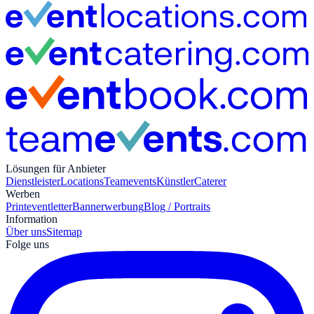
Lösungen für Anbieter
Dienstleister
Locations
Teamevents
Künstler
Caterer
Werben
Print
eventletter
Bannerwerbung
Blog / Portraits
Information
Über uns
Sitemap
Folge uns