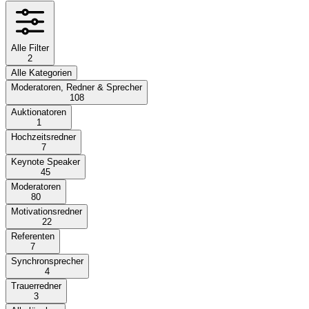
Alle Filter
2
Alle Kategorien
Moderatoren, Redner & Sprecher
108
Auktionatoren
1
Hochzeitsredner
7
Keynote Speaker
45
Moderatoren
80
Motivationsredner
22
Referenten
7
Synchronsprecher
4
Trauerredner
3