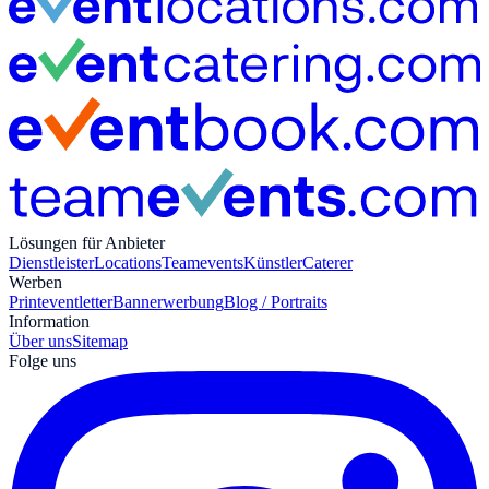
Lösungen für Anbieter
Dienstleister
Locations
Teamevents
Künstler
Caterer
Werben
Print
eventletter
Bannerwerbung
Blog / Portraits
Information
Über uns
Sitemap
Folge uns