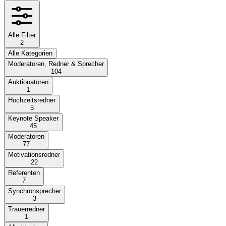
Alle Filter
2
Alle Kategorien
Moderatoren, Redner & Sprecher
104
Auktionatoren
1
Hochzeitsredner
5
Keynote Speaker
45
Moderatoren
77
Motivationsredner
22
Referenten
7
Synchronsprecher
3
Trauerredner
1