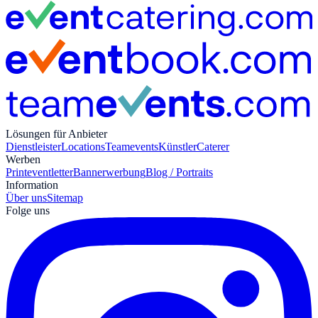
Lösungen für Anbieter
Dienstleister
Locations
Teamevents
Künstler
Caterer
Werben
Print
eventletter
Bannerwerbung
Blog / Portraits
Information
Über uns
Sitemap
Folge uns