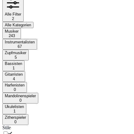
Alle Filter
2
Alle Kategorien
Musiker
243
Instrumentalisten
67
Zupfmusiker
5
Bassisten
1
Gitarristen
4
Harfenisten
0
Mandolinenspieler
0
Ukulelisten
1
Zitherspieler
0
Stile