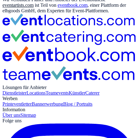
eventartists.com
ist Teil von
eventbook.com
, einer Plattform der
elbgoods GmbH, dem Experten für Event-Plattformen.
Lösungen für Anbieter
Dienstleister
Locations
Teamevents
Künstler
Caterer
Werben
Print
eventletter
Bannerwerbung
Blog / Portraits
Information
Über uns
Sitemap
Folge uns