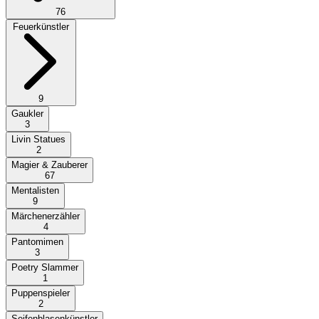
76
Feuerkünstler
9
Gaukler
3
Livin Statues
2
Magier & Zauberer
67
Mentalisten
9
Märchenerzähler
4
Pantomimen
3
Poetry Slammer
1
Puppenspieler
2
Seifenblasenkünstler