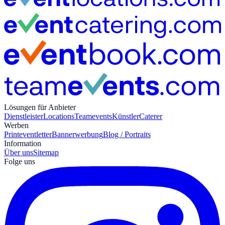
Lösungen für Anbieter
Dienstleister
Locations
Teamevents
Künstler
Caterer
Werben
Print
eventletter
Bannerwerbung
Blog / Portraits
Information
Über uns
Sitemap
Folge uns