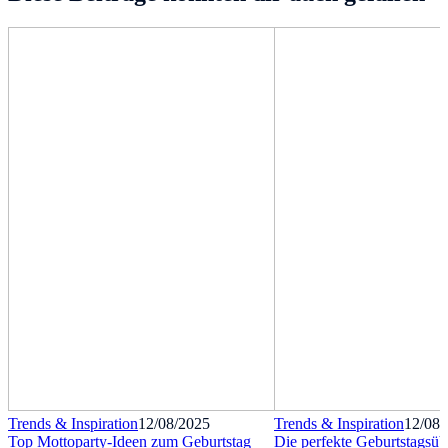
Trends & Inspiration
12/08/2025
Trends & Inspiration
12/08/
Top Mottoparty-Ideen zum Geburtstag
Die perfekte Geburtstagsüb