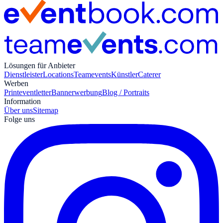
Lösungen für Anbieter
Dienstleister
Locations
Teamevents
Künstler
Caterer
Werben
Print
eventletter
Bannerwerbung
Blog / Portraits
Information
Über uns
Sitemap
Folge uns