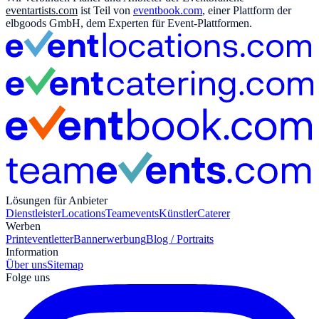
eventartists.com
ist Teil von
eventbook.com
, einer Plattform der
elbgoods GmbH, dem Experten für Event-Plattformen.
Lösungen für Anbieter
Dienstleister
Locations
Teamevents
Künstler
Caterer
Werben
Print
eventletter
Bannerwerbung
Blog / Portraits
Information
Über uns
Sitemap
Folge uns