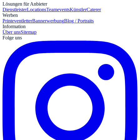
Lösungen für Anbieter
Dienstleister
Locations
Teamevents
Künstler
Caterer
Werben
Print
eventletter
Bannerwerbung
Blog / Portraits
Information
Über uns
Sitemap
Folge uns