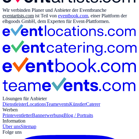
Wir verbinden Planer und Anbieter der Eventbranche
eventartists.com
ist Teil von
eventbook.com
, einer Plattform der
elbgoods GmbH, dem Experten für Event-Plattformen.
Lösungen für Anbieter
Dienstleister
Locations
Teamevents
Künstler
Caterer
Werben
Print
eventletter
Bannerwerbung
Blog / Portraits
Information
Über uns
Sitemap
Folge uns