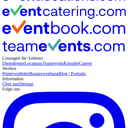
Lösungen für Anbieter
Dienstleister
Locations
Teamevents
Künstler
Caterer
Werben
Print
eventletter
Bannerwerbung
Blog / Portraits
Information
Über uns
Sitemap
Folge uns