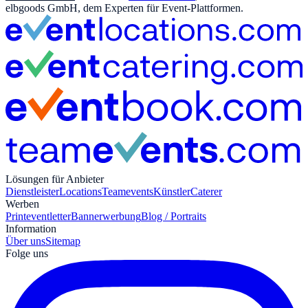
elbgoods GmbH, dem Experten für Event-Plattformen.
Lösungen für Anbieter
Dienstleister
Locations
Teamevents
Künstler
Caterer
Werben
Print
eventletter
Bannerwerbung
Blog / Portraits
Information
Über uns
Sitemap
Folge uns