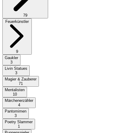
79
Feuerkünstler
9
Gaukler
3
Livin Statues
3
Magier & Zauberer
71
Mentalisten
10
Märchenerzähler
4
Pantomimen
3
Poetry Slammer
1
Puppenspieler