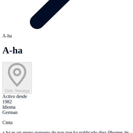
A-ha
A-ha
Oslo, Noruega
Activo desde
1982
Idioma
German
Cinta
a-ha es un grupo noruego de pop que ha publicado diez álbumes de