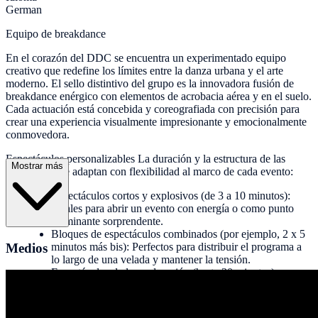
German
Equipo de breakdance
En el corazón del DDC se encuentra un experimentado equipo
creativo que redefine los límites entre la danza urbana y el arte
moderno. El sello distintivo del grupo es la innovadora fusión de
breakdance enérgico con elementos de acrobacia aérea y en el suelo.
Cada actuación está concebida y coreografiada con precisión para
crear una experiencia visualmente impresionante y emocionalmente
conmovedora.
Espectáculos personalizables La duración y la estructura de las
Mostrar más
actuaciones se adaptan con flexibilidad al marco de cada evento:
Espectáculos cortos y explosivos (de 3 a 10 minutos):
Ideales para abrir un evento con energía o como punto
culminante sorprendente.
Bloques de espectáculos combinados (por ejemplo, 2 x 5
Medios
minutos más bis): Perfectos para distribuir el programa a
lo largo de una velada y mantener la tensión.
Espectáculos de larga duración (hasta 30 minutos):
Ofrecen margen para un diseño dramatúrgico más
profundo y una presentación más completa del repertorio
artístico.