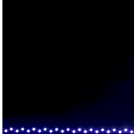
completas. Mediante un sistema modular, los clientes pueden montar
el espectáculo que deseen a partir de una amplia variedad de
módulos. Esto incluye la integración perfecta de logotipos o temas
de empresa, el uso de efectos especiales y la combinación de danza
y arte con música en directo para lograr una simbiosis perfecta. Si lo
desea, el equipo puede encargarse de toda la dirección y puesta en
escena.