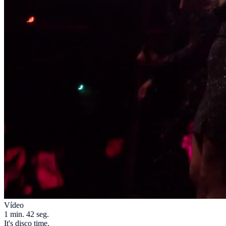
Vídeo
1 min. 42 seg.
It's disco time.