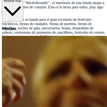
Mostrar más
actuales como
"Wackelkontakt"
- el repertorio de esta banda atrapa a
jóvenes y jóvenes de corazón. Esta es la fiesta para todos, ¡hay algo
para todos!
¡Luxus Loft es su banda para el gran escenario de festivales
folclóricos, fiestas de ciudades, fiestas de pueblos, fiestas de
Medios
empresas, noches de gala, aniversarios, bodas, despedidas de
soltero, ceremonias de juramento de cancilleres, festivales de verano,
invierno, primavera y otoño! Y si es un poco más acogedor,
¡también podemos ir a su fiesta de cumpleaños con una pequeña
formación!
Póngase en contacto con nosotros para su evento. ¡Juntos lo
haremos perfecto!