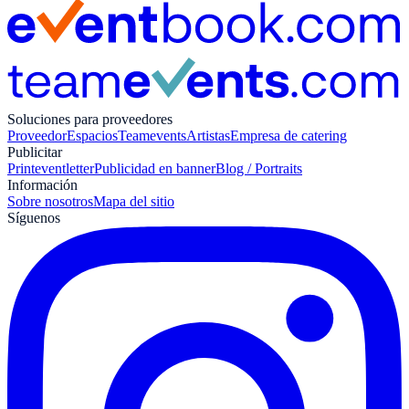
Soluciones para proveedores
Proveedor
Espacios
Teamevents
Artistas
Empresa de catering
Publicitar
Print
eventletter
Publicidad en banner
Blog / Portraits
Información
Sobre nosotros
Mapa del sitio
Síguenos