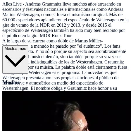
Alles Live - Andreas Graumnitz lleva muchos años arrasando en
escenarios y festivales nacionales e internacionales como Andreas
Marius Weitersagen, como si fuera el mismísimo original. Más de
60.000 espectadores aplaudieron el espectáculo de Weitersagen en la
gira de verano de la NDR en 2012 y 2013, y desde 2015 el
espectáculo de Weitersagen también ha sido muy bien recibido por
el público en la gira MDR Rock Tour.
A lo largo de su carrera como doble de Marius Müller-
Westernhagen, a menudo ha pasado por "el auténtico". Los fans
Mostrar más
están de acuerdo. Y no sólo porque su aspecto sea asombrosamente
parecido al del músico alemán, sino también porque su voz y sus
gestos son casi indistinguibles de los de Westernhagen. Graumnitz
está que arde por su música. La palabra doble está ciertamente fuera
de lugar aquí: Weitersagen es el programa. La novedad es que
Weitersagen presenta ahora sus propias canciones al público de
Medios
forma breve y atmosférica en medio del espectáculo de
Westernhagen. El nombre obliga y Graumnitz hace honor a su
famoso modelo: Andreas Weitersagen canta Westernhagen al más
alto nivel - y lo especial es la interpretación. El enérgico y
polifacético talento conquista al público en un abrir y cerrar de ojos
con un fenomenal y convincente espectáculo escénico de 90 a 120
minutos de duración. Le apoya su banda profesional, en la que cada
músico es un solista.