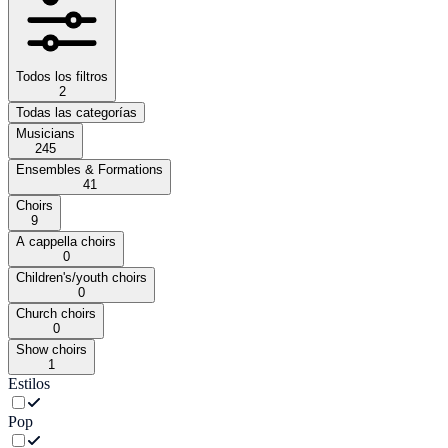
Todos los filtros
2
Todas las categorías
Musicians
245
Ensembles & Formations
41
Choirs
9
A cappella choirs
0
Children's/youth choirs
0
Church choirs
0
Show choirs
1
Estilos
Pop