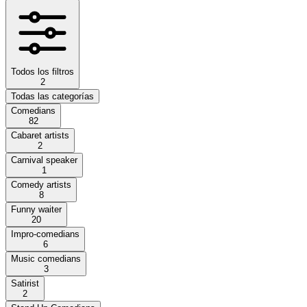
Todos los filtros
2
Todas las categorías
Comedians
82
Cabaret artists
2
Carnival speaker
1
Comedy artists
8
Funny waiter
20
Impro-comedians
6
Music comedians
3
Satirist
2