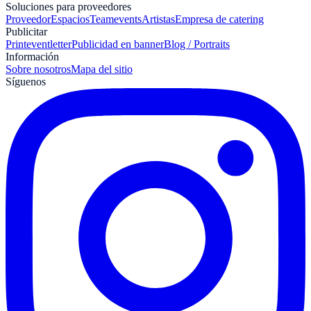
Soluciones para proveedores
Proveedor
Espacios
Teamevents
Artistas
Empresa de catering
Publicitar
Print
eventletter
Publicidad en banner
Blog / Portraits
Información
Sobre nosotros
Mapa del sitio
Síguenos