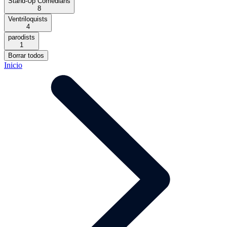
Stand-Up Comedians
8
Ventriloquists
4
parodists
1
Borrar todos
Inicio