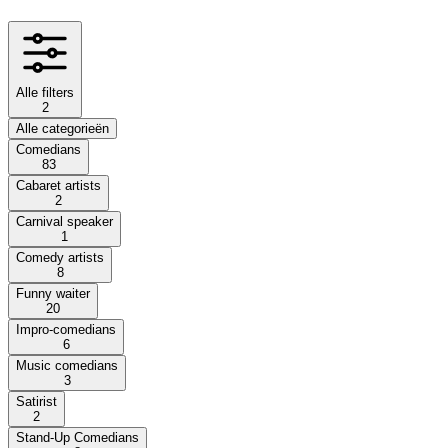
Alle filters
2
Alle categorieën
Comedians
83
Cabaret artists
2
Carnival speaker
1
Comedy artists
8
Funny waiter
20
Impro-comedians
6
Music comedians
3
Satirist
2
Stand-Up Comedians