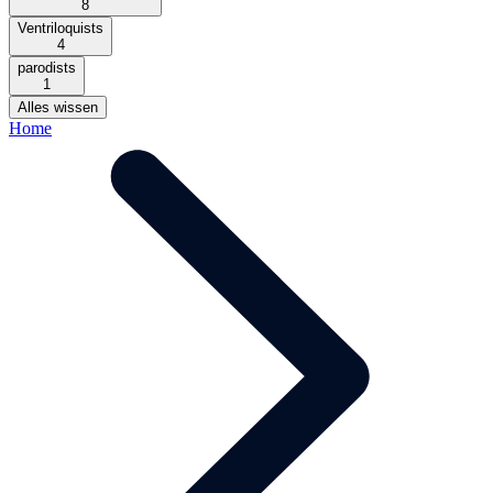
8
Ventriloquists
4
parodists
1
Alles wissen
Home