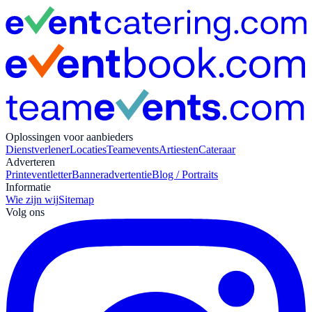
Oplossingen voor aanbieders
Dienstverlener
Locaties
Teamevents
Artiesten
Cateraar
Adverteren
Print
eventletter
Banneradvertentie
Blog / Portraits
Informatie
Wie zijn wij
Sitemap
Volg ons