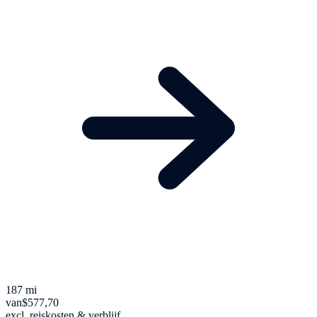
187 mi
van
$577,70
excl. reiskosten & verblijf