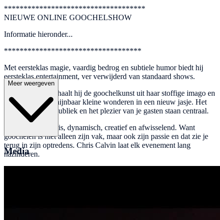
************************************
NIEUWE ONLINE GOOCHELSHOW
Informatie hieronder...
***********************************
Met eersteklas magie, vaardig bedrog en subtiele humor biedt hij
eersteklas entertainment, ver verwijderd van standaard shows.
Meer weergeven
In zijn optredens haalt hij de goochelkunst uit haar stoffige imago en
presenteert hij schijnbaar kleine wonderen in een nieuw jasje. Het
contact met zijn publiek en het plezier van je gasten staan centraal.
Zijn shows zijn fris, dynamisch, creatief en afwisselend. Want
goochelen is niet alleen zijn vak, maar ook zijn passie en dat zie je
terug in zijn optredens. Chris Calvin laat elk evenement lang
Media
nazinderen.
Of het nu gaat om 10 of meer dan 1.000 gasten, Chris Calvin biedt
voor elke gelegenheid en elke publieksgrootte het juiste
entertainment. Het type, de duur en de omvang van de show kan
eenvoudig vooraf met Chris Calvin worden besproken en aangepast
aan uw evenement.