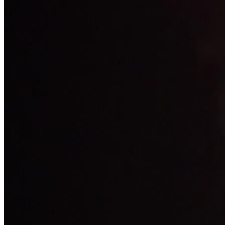
Zijn repertoire is zeer aanpasbaar en omvat het volgende:
Zakelijke evenementen
Privé-evenementen
Podium shows
Goochelen van dichtbij (bijvoorbeeld als walking act)
Tentoonstelling goochelen
Speciale opdrachten
Dankzij zijn brede repertoire kan hij zijn shows aanpassen aan jouw
wensen en die van je gasten. Want elk evenement is anders en
vraagt om een show op maat van het publiek om maximaal succes te
behalen. Waarom vertrouwen op de standaard als jouw evenement
net zo individueel is als de show moet zijn?
*************************
ONLINE GOOCHELSHOW
Ongewone tijden vragen om nieuwe concepten en nieuwe manieren
van denken.
Om jou en je gasten ondanks de huidige contactbeperkingen toch
een onderhoudend en uniek bedrijfsfeest te bezorgen, heeft
goochelaar Chris Calvin speciaal voor de Corona periode een
unieke, virtuele en interactieve goochelshow ontwikkeld.