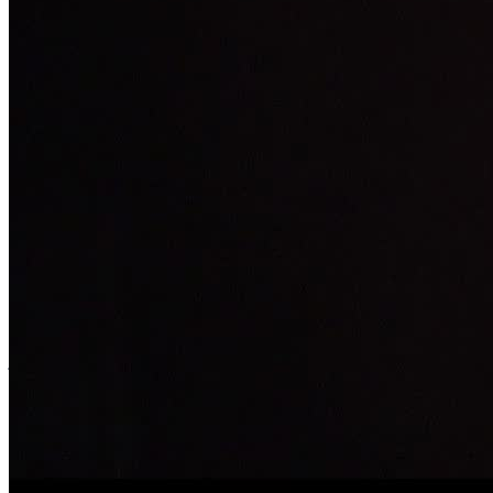
Als online goochelshow voor het virtuele kerstfeest van je bedrijf of
als speciale verrassing voor een online vergadering: geef jezelf en je
deelnemers een cadeau dat niet alleen garant staat voor gelach en
verbazing, maar ook het "Corona dagelijkse leven" voor een paar
minuten doet vergeten.
Voor bedrijven kan de speciaal ontworpen virtuele goochelshow
worden gecombineerd met een extra online teambuildingevenement
om het saamhorigheidsgevoel te versterken, zelfs in tijden van
coronavirus.
En het beste van alles:
De illusies gebeuren zelfs gedeeltelijk in de handen van het publiek,
ongeacht de fysieke afstand.
Een virtuele show van goochelaar Chris Calvin is ook geschikt voor
je privéfeest (zoals een verjaardag of huwelijksjubileum) of als
speciaal cadeau-idee voor je dierbaren.