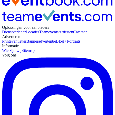
Oplossingen voor aanbieders
Dienstverlener
Locaties
Teamevents
Artiesten
Cateraar
Adverteren
Print
eventletter
Banneradvertentie
Blog / Portraits
Informatie
Wie zijn wij
Sitemap
Volg ons