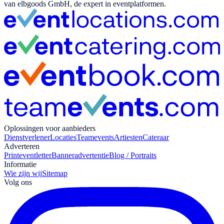
van elbgoods GmbH, de expert in eventplatformen.
Oplossingen voor aanbieders
Dienstverlener
Locaties
Teamevents
Artiesten
Cateraar
Adverteren
Print
eventletter
Banneradvertentie
Blog / Portraits
Informatie
Wie zijn wij
Sitemap
Volg ons