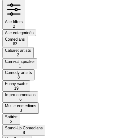
Alle filters
2
Alle categorieën
Comedians
83
Cabaret artists
2
Carnival speaker
1
Comedy artists
8
Funny waiter
19
Impro-comedians
6
Music comedians
3
Satirist
2
Stand-Up Comedians
8