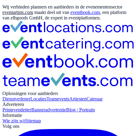
Wij verbinden planners en aanbieders in de evenementensector
eventartists.com
maakt deel uit van
eventbook.com
, een platform
van elbgoods GmbH, de expert in eventplatformen.
Oplossingen voor aanbieders
Dienstverlener
Locaties
Teamevents
Artiesten
Cateraar
Adverteren
Print
eventletter
Banneradvertentie
Blog / Portraits
Informatie
Wie zijn wij
Sitemap
Volg ons