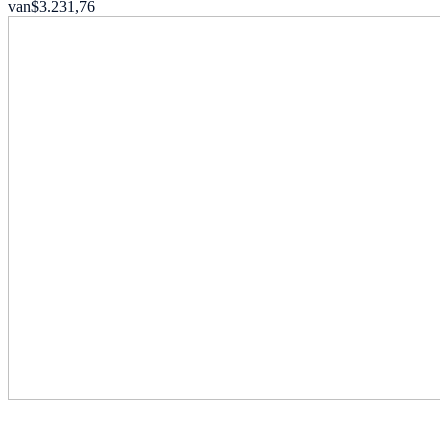
van
$3.231,76