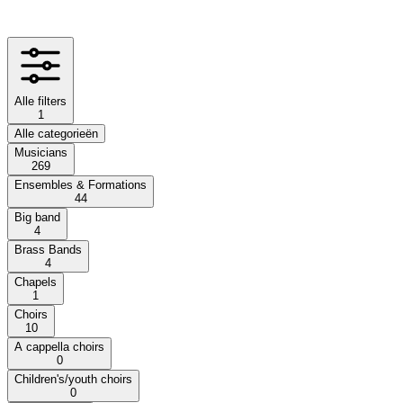
Alle filters
1
Alle categorieën
Musicians
269
Ensembles & Formations
44
Big band
4
Brass Bands
4
Chapels
1
Choirs
10
A cappella choirs
0
Children's/youth choirs
0