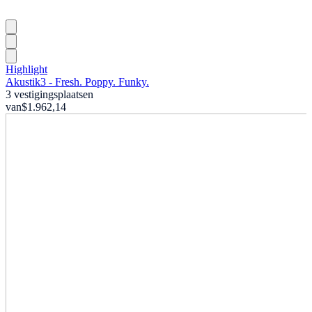
Highlight
Akustik3 - Fresh. Poppy. Funky.
3 vestigingsplaatsen
van
$1.962,14