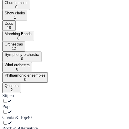
Church choirs
0
Show choirs
1
Duos
18
Marching Bands
8
Orchestras
12
Symphony orchestra
0
Wind orchestra
0
Philharmonic ensembles
0
Qunitets
2
Stijlen
Pop
Charts & Top40
Rock & Alternative