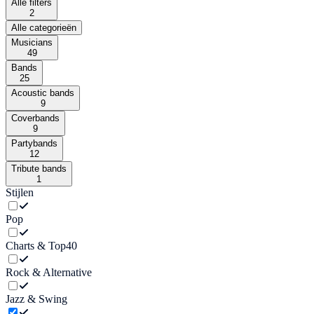
Alle filters
2
Alle categorieën
Musicians
49
Bands
25
Acoustic bands
9
Coverbands
9
Partybands
12
Tribute bands
1
Stijlen
Pop
Charts & Top40
Rock & Alternative
Jazz & Swing