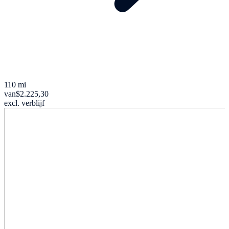
110 mi
van
$2.225,30
excl. verblijf