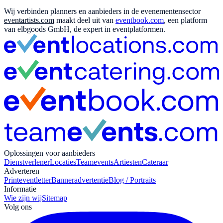
Wij verbinden planners en aanbieders in de evenementensector
eventartists.com
maakt deel uit van
eventbook.com
, een platform
van elbgoods GmbH, de expert in eventplatformen.
Oplossingen voor aanbieders
Dienstverlener
Locaties
Teamevents
Artiesten
Cateraar
Adverteren
Print
eventletter
Banneradvertentie
Blog / Portraits
Informatie
Wie zijn wij
Sitemap
Volg ons