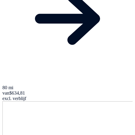
80 mi
van
$634,81
excl. verblijf