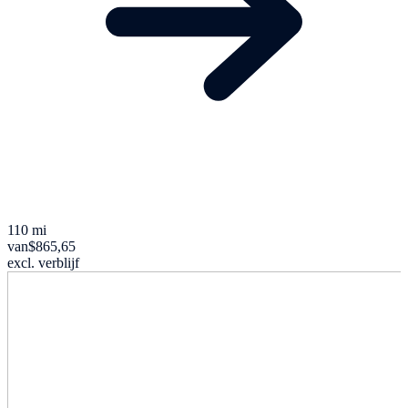
110 mi
van
$865,65
excl. verblijf