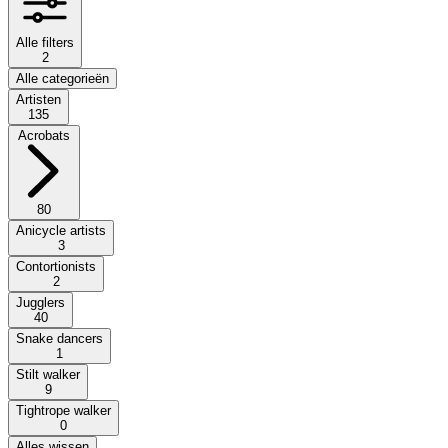
Alle filters
2
Alle categorieën
Artisten
135
Acrobats
80
Anicycle artists
3
Contortionists
2
Jugglers
40
Snake dancers
1
Stilt walker
9
Tightrope walker
0
Alles wissen