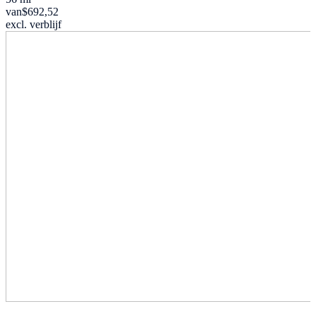
van
$692,52
excl. verblijf