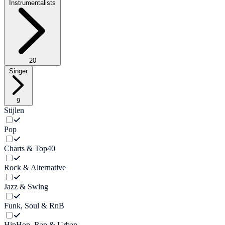
Instrumentalists
20
Singer
9
Stijlen
Pop
Charts & Top40
Rock & Alternative
Jazz & Swing
Funk, Soul & RnB
HipHop, Rap & Urban