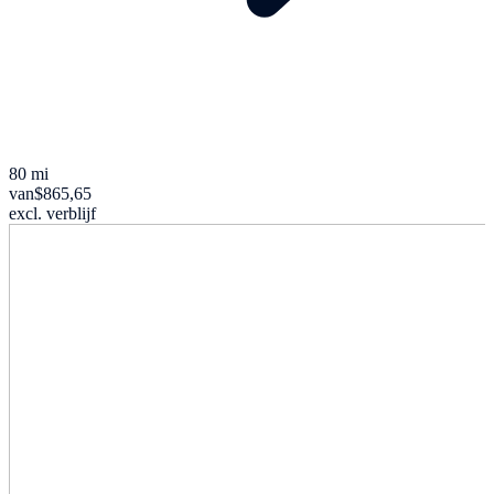
80 mi
van
$865,65
excl. verblijf