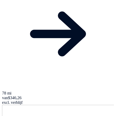
78 mi
van
$346,26
excl. verblijf