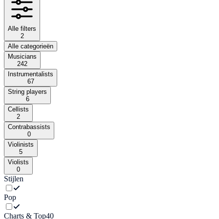
Alle filters
2
Alle categorieën
Musicians
242
Instrumentalists
67
String players
6
Cellists
2
Contrabassists
0
Violinists
5
Violists
0
Stijlen
Pop
Charts & Top40