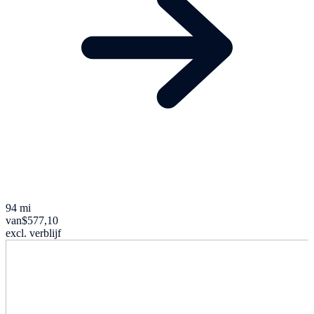
94 mi
van
$577,10
excl. verblijf