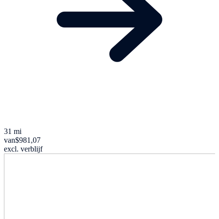
31 mi
van
$981,07
excl. verblijf