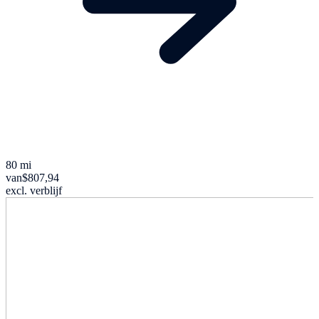
80 mi
van
$807,94
excl. verblijf