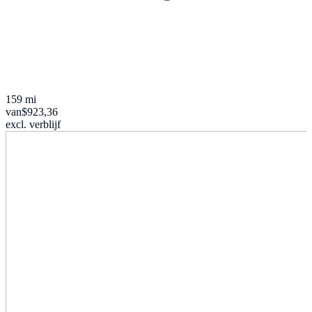
159 mi
van
$923,36
excl. verblijf