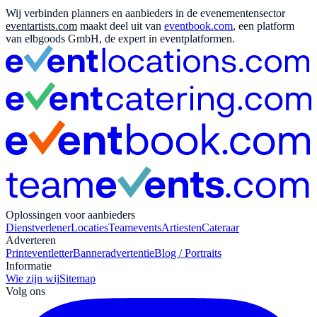
Wij verbinden planners en aanbieders in de evenementensector
eventartists.com
maakt deel uit van
eventbook.com
, een platform
van elbgoods GmbH, de expert in eventplatformen.
Oplossingen voor aanbieders
Dienstverlener
Locaties
Teamevents
Artiesten
Cateraar
Adverteren
Print
eventletter
Banneradvertentie
Blog / Portraits
Informatie
Wie zijn wij
Sitemap
Volg ons