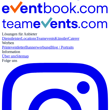
Lösungen für Anbieter
Dienstleister
Locations
Teamevents
Künstler
Caterer
Werben
Print
eventletter
Bannerwerbung
Blog / Portraits
Information
Über uns
Sitemap
Folge uns