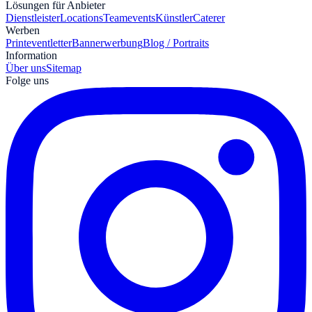
Lösungen für Anbieter
Dienstleister
Locations
Teamevents
Künstler
Caterer
Werben
Print
eventletter
Bannerwerbung
Blog / Portraits
Information
Über uns
Sitemap
Folge uns