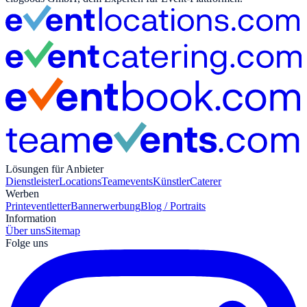
Lösungen für Anbieter
Dienstleister
Locations
Teamevents
Künstler
Caterer
Werben
Print
eventletter
Bannerwerbung
Blog / Portraits
Information
Über uns
Sitemap
Folge uns