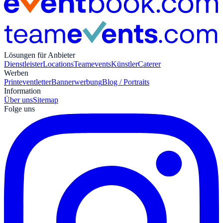
Lösungen für Anbieter
Dienstleister
Locations
Teamevents
Künstler
Caterer
Werben
Print
eventletter
Bannerwerbung
Blog / Portraits
Information
Über uns
Sitemap
Folge uns