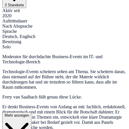
3 Standorte
Aktiv seit
2020
Auftrittsdauer
Nach Absprache
Sprache
Deutsch, Englisch
Besetzung
Solo
Moderator für durchdachte Business-Events im IT- und
Technologie-Bereich
Technologie-Events scheitern selten am Thema. Sie scheitern daran,
dass niemand auf der Bühne steht, der die Materie wirklich
durchdrungen hat und sie trotzdem so führen kann, dass alle im
Raum mitkommen.
Ferry van Saalbach füllt genau diese Lücke.
Er denkt Business-Events von Anfang an mit: fachlich, redaktionell,
dramaturgisch und mit einem Blick für die Botschaft dahinter. Er
Mehr anzeigen
arbeitet sich tief in Themen ein, entwickelt eine klare Dramaturgie
und bereitet Speaker bei Bedarf gezielt vor. Damit aus Panels
wirklich Gespräche werden.