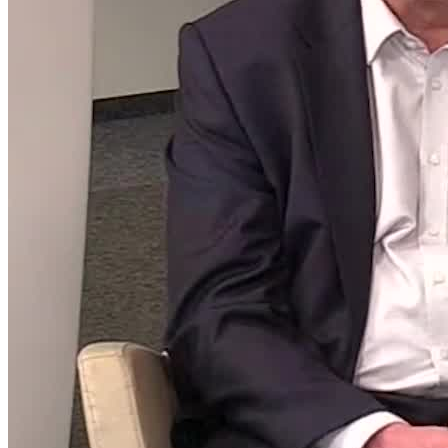
Ulrich Baisch, CIO der Bechtle AG, bringt es auf den Punkt: „Mit
Ferry als Moderator bekommen unsere Webinare eine ganz neue
Qualität. Dass ein Moderator einen so enormen Unterschied machen
kann, hätte ich im Vorfeld nicht gedacht."
Weitere Stimmen von Kunden finden sich auf Google, LinkedIn
und seiner Webseite - auch als O-Ton im Showreel.