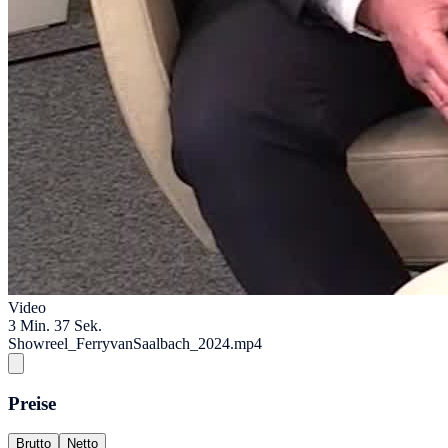
Video
3 Min. 37 Sek.
Showreel_FerryvanSaalbach_2024.mp4
Preise
Brutto
Netto