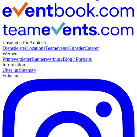
Lösungen für Anbieter
Dienstleister
Locations
Teamevents
Künstler
Caterer
Werben
Print
eventletter
Bannerwerbung
Blog / Portraits
Information
Über uns
Sitemap
Folge uns