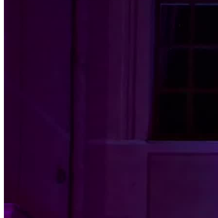
oder sogar Bilder werden in leuchtenden Farben und
fließenden Bewegungen präsentiert, was die Darbietung
besonders persönlich und einzigartig macht.
Sie haben besondere Wünsche für die Feuershow auf
Ihrer Veranstaltung? Kein Problem, wir haben ein breites
Repertoire, um Ihre Wünsche zu erfüllen. Kontaktieren
Sie uns gerne mit Ihren Ideen.
Einzigartige Kostüme und professionelle Technik
Unsere Shows präsentieren wir in aufwendig gestalteten,
thematisch abgestimmten Kostümen.
Wir bringen eine hochwertige Musikanlage mit, die für
eine perfekte Inszenierung sorgt. Eine professionelle
Bühnenbeleuchtung hebt die artistischen und visuellen
Effekte hervor und schafft ein stimmungsvolles Ambiente.
Mit unserer Kombination aus Feuerkunst, Kreativität und
technischer Präzision sorgen wir dafür, dass Ihr Event ein voller
Erfolg wird.