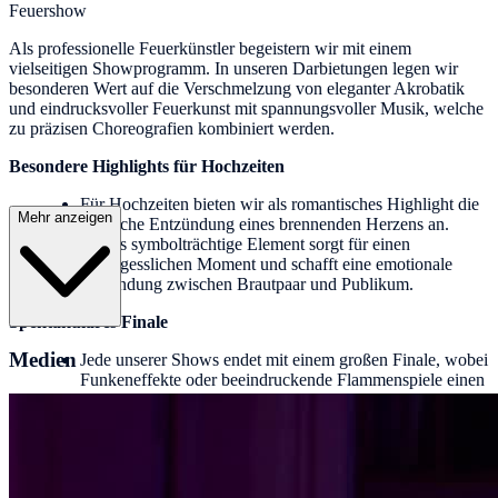
Feuershow
Als professionelle Feuerkünstler begeistern wir mit einem
vielseitigen Showprogramm. In unseren Darbietungen legen wir
besonderen Wert auf die Verschmelzung von eleganter Akrobatik
und eindrucksvoller Feuerkunst mit spannungsvoller Musik, welche
zu präzisen Choreografien kombiniert werden.
Besondere Highlights für Hochzeiten
Für Hochzeiten bieten wir als romantisches Highlight die
Mehr anzeigen
feierliche Entzündung eines brennenden Herzens an.
Dieses symbolträchtige Element sorgt für einen
unvergesslichen Moment und schafft eine emotionale
Verbindung zwischen Brautpaar und Publikum.
Spektakuläres Finale
Medien
Jede unserer Shows endet mit einem großen Finale, wobei
Funkeneffekte oder beeindruckende Flammenspiele einen
bleibenden Eindruck hinterlassen.
Individuelle Gestaltungsmöglichkeiten
Durch den Einsatz modernster LED-Technologie können
wir die Show individuell anpassen. Firmenlogos, Namen